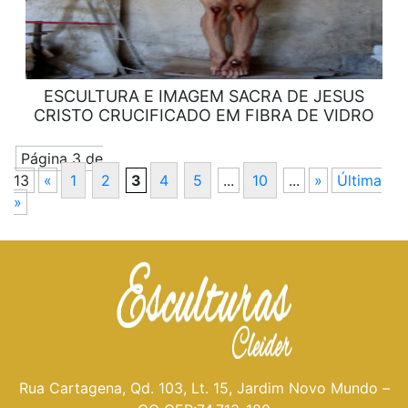
ESCULTURA E IMAGEM SACRA DE JESUS
CRISTO CRUCIFICADO EM FIBRA DE VIDRO
Página 3 de
13
«
1
2
3
4
5
...
10
...
»
Última
»
Rua Cartagena, Qd. 103, Lt. 15, Jardim Novo Mundo –