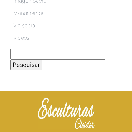
Imagen Sacra
Monumentos
Via sacra
Videos
Pesquisar
por: