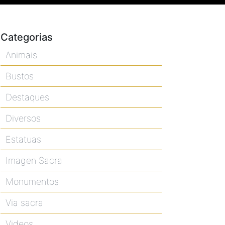
Categorias
Animais
Bustos
Destaques
Diversos
Estatuas
Imagen Sacra
Monumentos
Via sacra
Videos