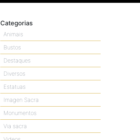
Categorias
Animais
Bustos
Destaques
Diversos
Estatuas
Imagen Sacra
Monumentos
Via sacra
Videos