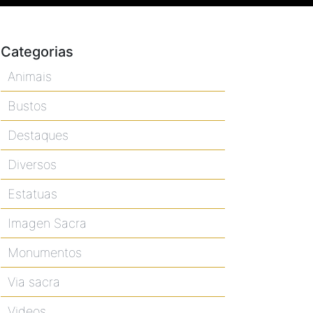
Categorias
Animais
Bustos
Destaques
Diversos
Estatuas
Imagen Sacra
Monumentos
Via sacra
Videos