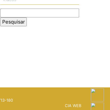
Pesquisar
por:
713-180
CIA WEB