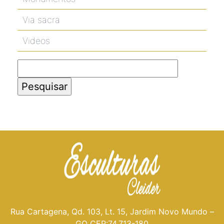
Via sacra
Videos
Pesquisar
por:
Rua Cartagena, Qd. 103, Lt. 15, Jardim Novo Mundo –
GO CEP:74.713-180