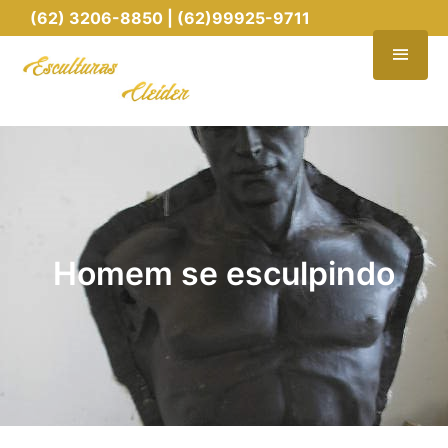
(62) 3206-8850 | (62)99925-9711
Homem se esculpindo