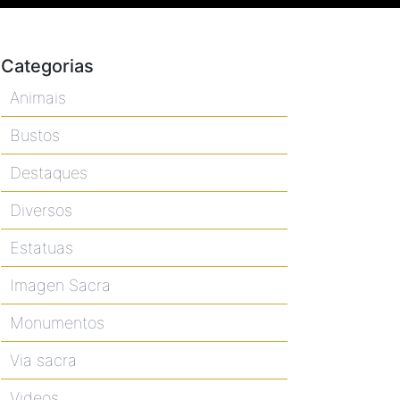
Categorias
Animais
Bustos
Destaques
Diversos
Estatuas
Imagen Sacra
Monumentos
Via sacra
Videos