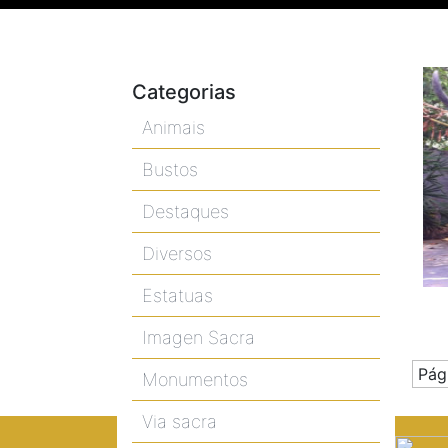
Categorias
Animais
Bustos
Destaques
Diversos
Estatuas
Imagen Sacra
Pág
Monumentos
Via sacra