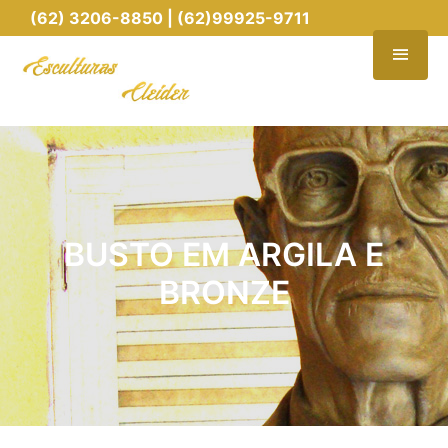
(62) 3206-8850 | (62)99925-9711
BUSTO EM ARGILA E
BRONZE