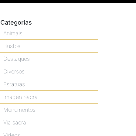
Categorias
Animais
Bustos
Destaques
Diversos
Estatuas
Imagen Sacra
Monumentos
Via sacra
Videos