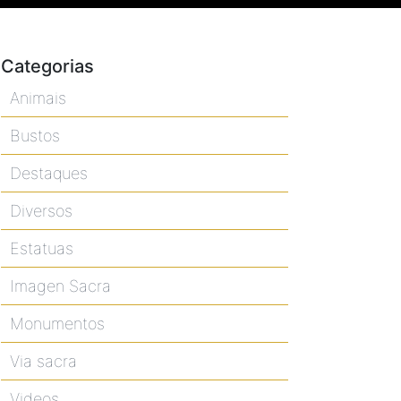
Categorias
Animais
Bustos
Destaques
Diversos
Estatuas
Imagen Sacra
Monumentos
Via sacra
Videos