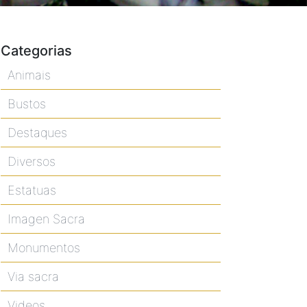
Categorias
Animais
Bustos
Destaques
Diversos
Estatuas
Imagen Sacra
Monumentos
Via sacra
Videos