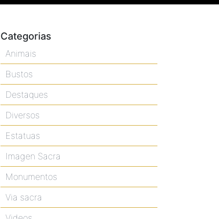
Categorias
Animais
Bustos
Destaques
Diversos
Estatuas
Imagen Sacra
Monumentos
Via sacra
Videos